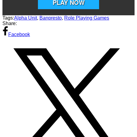
Tags:
Alpha Unit
,
Banpresto
,
Role Playing Games
Share:
Facebook