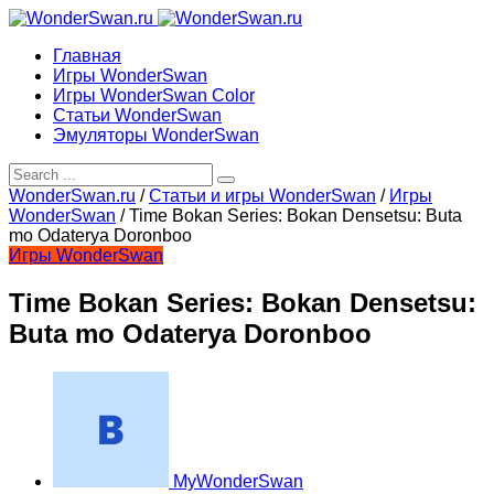
Главная
Игры WonderSwan
Игры WonderSwan Color
Статьи WonderSwan
Эмуляторы WonderSwan
WonderSwan.ru
/
Статьи и игры WonderSwan
/
Игры
WonderSwan
/
Time Bokan Series: Bokan Densetsu: Buta
mo Odaterya Doronboo
Игры WonderSwan
Time Bokan Series: Bokan Densetsu:
Buta mo Odaterya Doronboo
MyWonderSwan