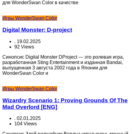
для WonderSwan Color в качестве
Игры WonderSwan Color
Digital Monster: D-project
.
19.02.2025
92 Views
Синопсис Digital Monster DProject — это ролевая игра,
разработанная Sting Entertainment и изданная Bandai,
выпущенная 3 августа 2002 года в Японии для
WonderSwan Color и
Игры WonderSwan Color
Wizardry Scenario 1: Proving Grounds Of The
Mad Overlord [ENG]
.
02.01.2025
104 Views
Синопсис Злой волшебник Вердна украл очень мощный