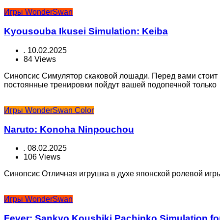
Игры WonderSwan
Kyousouba Ikusei Simulation: Keiba
.
10.02.2025
84 Views
Синопсис Симулятор скаковой лошади. Перед вами стоит
постоянные тренировки пойдут вашей подопечной только
Игры WonderSwan Color
Naruto: Konoha Ninpouchou
.
08.02.2025
106 Views
Синопсис Отличная игрушка в духе японской ролевой игры
Игры WonderSwan
Fever: Sankyo Koushiki Pachinko Simulation 