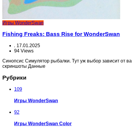
Игры WonderSwan
Fishing Freaks: Bass Rise for WonderSwan
.
17.01.2025
94 Views
Синопсис Симулятор рыбалки. Тут уж выбор зависит от в
скриншоты Данные
Рубрики
109
Игры WonderSwan
92
Игры WonderSwan Color