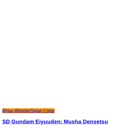
Игры WonderSwan Color
SD Gundam Eiyuuden: Musha Densetsu