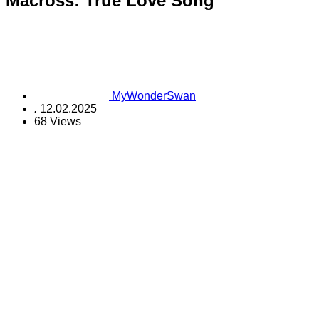
Macross: True Love Song
MyWonderSwan
.
12.02.2025
68 Views