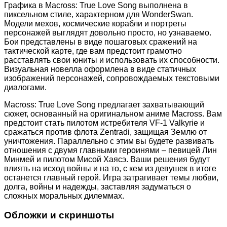
Графика в Macross: True Love Song выполнена в
пиксельном стиле, характерном для WonderSwan.
Модели мехов, космические корабли и портреты
персонажей выглядят довольно просто, но узнаваемо.
Бои представлены в виде пошаговых сражений на
тактической карте, где вам предстоит грамотно
расставлять свои юниты и использовать их способности.
Визуальная новелла оформлена в виде статичных
изображений персонажей, сопровождаемых текстовыми
диалогами.
Macross: True Love Song предлагает захватывающий
сюжет, основанный на оригинальном аниме Macross. Вам
предстоит стать пилотом истребителя VF-1 Valkyrie и
сражаться против флота Zentradi, защищая Землю от
уничтожения. Параллельно с этим вы будете развивать
отношения с двумя главными героинями – певицей Лин
Минмей и пилотом Мисой Хаясэ. Ваши решения будут
влиять на исход войны и на то, с кем из девушек в итоге
останется главный герой. Игра затрагивает темы любви,
долга, войны и надежды, заставляя задуматься о
сложных моральных дилеммах.
Обложки и скриншоты