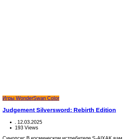
Игры WonderSwan Color
Judgement Silversword: Rebirth Edition
.
12.03.2025
193 Views
Синопсис В космическом истребителе S-AIXAK вам