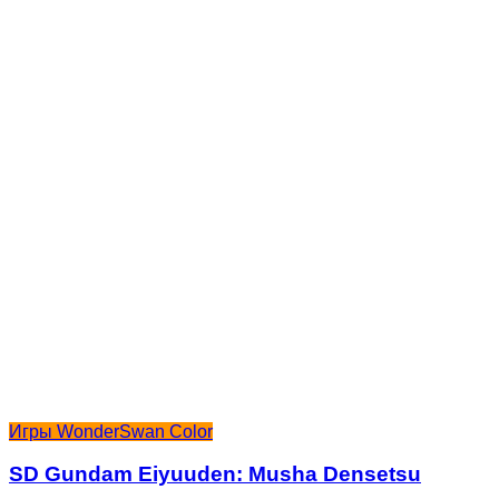
Игры WonderSwan Color
SD Gundam Eiyuuden: Musha Densetsu