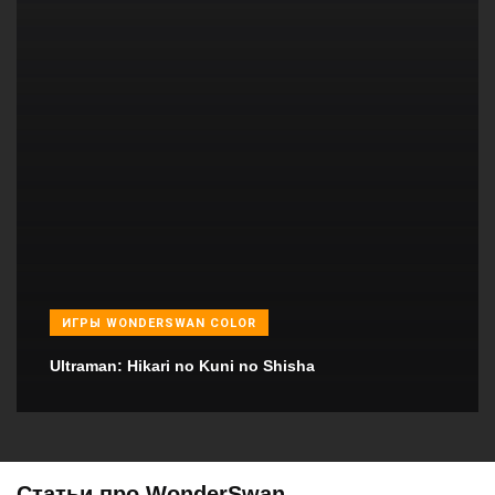
ИГРЫ WONDERSWAN COLOR
Ultraman: Hikari no Kuni no Shisha
Статьи про WonderSwan