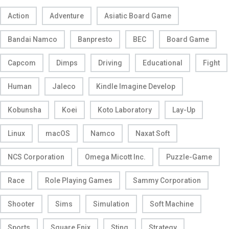
Action
Adventure
Asiatic Board Game
Bandai Namco
Banpresto
BEC
Board Game
Capcom
Dimps
Driving
Educational
Fight
Human
Jaleco
Kindle Imagine Develop
Kobunsha
Koei
Koto Laboratory
Lay-Up
Linux
macOS
Namco
Naxat Soft
NCS Corporation
Omega Micott Inc.
Puzzle-Game
Race
Role Playing Games
Sammy Corporation
Shooter
Sims
Simulation
Soft Machine
Sports
Square Enix
Sting
Strategy