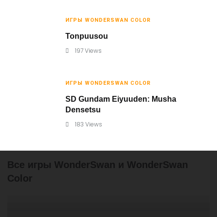
ИГРЫ WONDERSWAN COLOR
Tonpuusou
197 Views
ИГРЫ WONDERSWAN COLOR
SD Gundam Eiyuuden: Musha
Densetsu
183 Views
Все игры WonderSwan и WonderSwan
Color