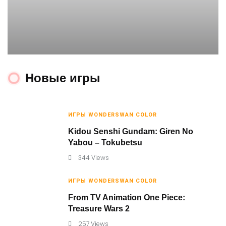
Новые игры
ИГРЫ WONDERSWAN COLOR
ИГРЫ WONDERSWAN
Kidou Senshi Gundam: Giren No
Wonder Stadium ’99
Yabou – Tokubetsu
344 Views
.
От
MyWonderSwan
01.02.2025
75 Views
Shares
ИГРЫ WONDERSWAN COLOR
From TV Animation One Piece:
Treasure Wars 2
257 Views